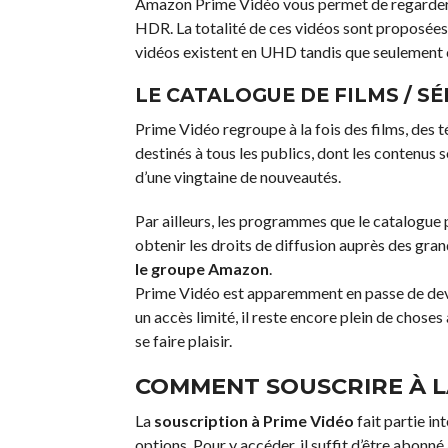
Amazon Prime Vidéo vous permet de regarder d
HDR. La totalité de ces vidéos sont proposées 
vidéos existent en UHD tandis que seulement c
LE CATALOGUE DE FILMS / SÉ
Prime Vidéo regroupe à la fois des films, des 
destinés à tous les publics, dont les contenus
d’une vingtaine de nouveautés.
Par ailleurs, les programmes que le catalogue
obtenir les droits de diffusion auprès des gra
le groupe Amazon
.
Prime Vidéo est apparemment en passe de deven
un accès limité, il reste encore plein de chose
se faire plaisir.
COMMENT SOUSCRIRE À L
La
s
ouscription à Prime Vidéo
fait partie i
options. Pour y accéder, il suffit d’être abonn