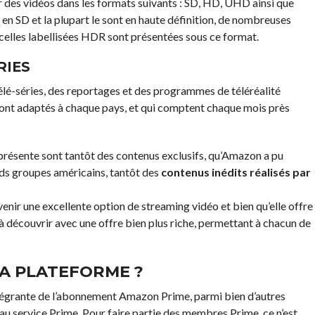
es vidéos dans les formats suivants : SD, HD, UHD ainsi que
en SD et la plupart le sont en haute définition, de nombreuses
elles labellisées HDR sont présentées sous ce format.
RIES
télé-séries, des reportages et des programmes de téléréalité
 sont adaptés à chaque pays, et qui comptent chaque mois près
 présente sont tantôt des contenus exclusifs, qu’Amazon a pu
nds groupes américains, tantôt des
contenus inédits réalisés par
ir une excellente option de streaming vidéo et bien qu’elle offre
s à découvrir avec une offre bien plus riche, permettant à chacun de
A PLATEFORME ?
ntégrante de l’abonnement Amazon Prime, parmi bien d’autres
é au service Prime. Pour faire partie des membres Prime, ce n’est